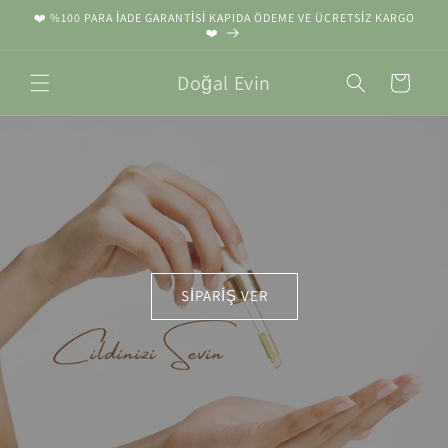
İçeriğe
❤️ %100 PARA İADE GARANTİSİ KAPIDA ÖDEME VE ÜCRETSİZ KARGO
atla
❤️
Doğal Evin
Sepet
SİPARİŞ VER