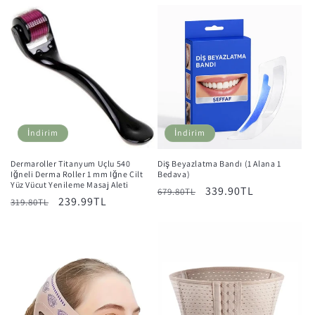
fiyat
fiyat
İndirim
İndirim
Dermaroller Titanyum Uçlu 540
Diş Beyazlatma Bandı (1 Alana 1
Iğneli Derma Roller 1 mm Iğne Cilt
Bedava)
Yüz Vücut Yenileme Masaj Aleti
Normal
İndirimli
339.90TL
679.80TL
Normal
İndirimli
239.99TL
319.80TL
fiyat
fiyat
fiyat
fiyat