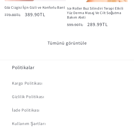
Göz Çizgisi İçin Gizli ve Konforlu Bant
Ice Roller Buz Silindiri Terapi Etkili
Yüz Derma Masaj Ve Cilt Soğutma
Normal
İndirimli
389.90TL
779.80TL
Bakım Aleti
fiyat
fiyat
Normal
İndirimli
289.99TL
599.90TL
fiyat
fiyat
Tümünü görüntüle
Politikalar
Kargo Politikası
Gizlilik Politikası
İade Politikası
Kullanım Şartları