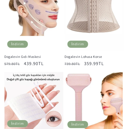
İndirim
İndirim
Dogalevin Gıdı Maskesi
Dogalevin Lohusa Korse
Normal
İndirimli
439.90TL
Normal
İndirimli
359.99TL
579.80TL
739.80TL
fiyat
fiyat
fiyat
fiyat
İndirim
İndirim