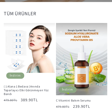
TÜM ÜRÜNLER
İndirim
( 1 Alana 1 Bedava )Anında
İndirim
Toparlayıcı Etki Görünmeyen Yüz
Bandı
Normal
İndirimli
389.90TL
479.80TL
C Vitamini Bakım Serumu
fiyat
fiyat
Normal
İndirimli
239.90TL
479.80TL